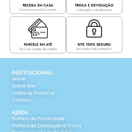
TROCA E DEVOLUÇÃO
RECEBA EM CASA
7 dias após o recebimento
Enviamos para todo o mundo
PARCELE EM ATÉ
SITE 100% SEGURO
12x Com cartões de crédito
Seus dados estão protegidos
INSTITUCIONAL
Home
Sobre Nós
Todos os Produtos
Contato
AJUDA
Política de Privacidade
Política de Devolução e Troca