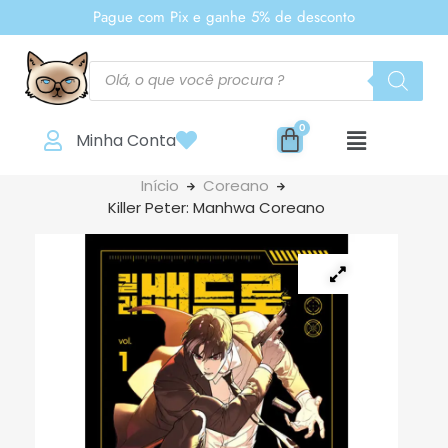
Pague com Pix e ganhe 5% de desconto
Minha Conta
Início
Coreano
Killer Peter: Manhwa Coreano