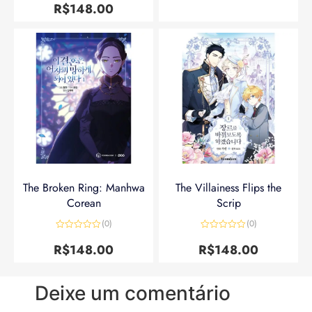
de 5
R$
148.00
The Broken Ring: Manhwa
The Villainess Flips the
Corean
Scrip
(0)
(0)
Avaliação
Avaliação
0
0
R$
148.00
R$
148.00
de
de
5
5
Deixe um comentário