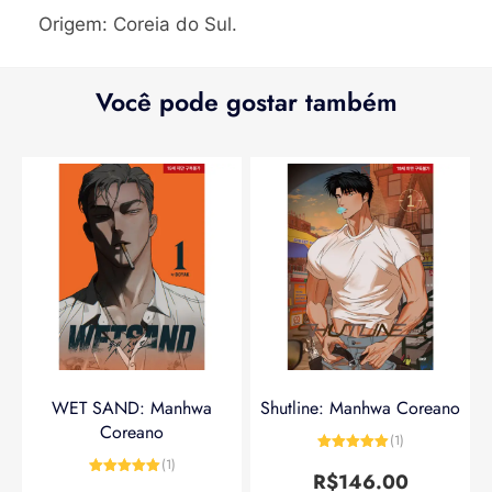
Origem: Coreia do Sul.
Você pode gostar também
WET SAND: Manhwa
Shutline: Manhwa Coreano
Coreano
(1)
Avaliação
5
(1)
de 5
R$
146.00
Avaliação
5