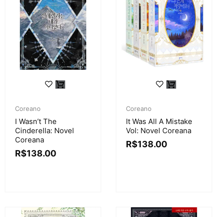
Coreano
Coreano
I Wasn’t The
It Was All A Mistake
Cinderella: Novel
Vol: Novel Coreana
Coreana
R$
138.00
R$
138.00