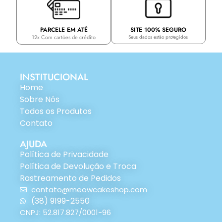
PARCELE EM ATÉ
SITE 100% SEGURO
12x Com cartões de crédito
Seus dados estão protegidos
INSTITUCIONAL
Home
Sobre Nós
Todos os Produtos
Contato
AJUDA
Política de Privacidade
Política de Devolução e Troca
Rastreamento de Pedidos
contato@meowcakeshop.com
(38) 9199-2550
CNPJ: 52.817.827/0001-96