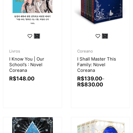
Livros
Coreano
I Know You | Our
I Shall Master This
School’s : Novel
Family: Novel
Coreana
Coreana
R$
148.00
R$
139.00
–
R$
830.00