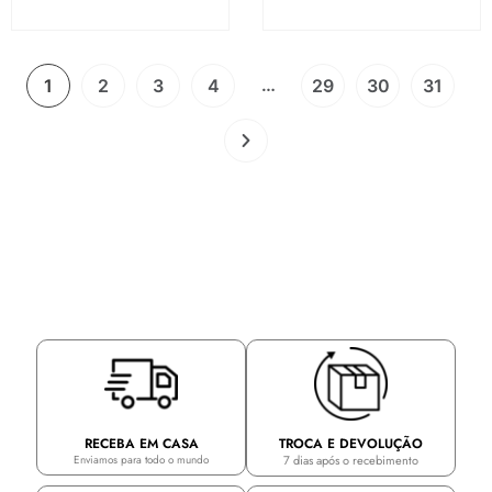
…
1
2
3
4
29
30
31
TROCA E DEVOLUÇÃO
RECEBA EM CASA
7 dias após o recebimento
Enviamos para todo o mundo