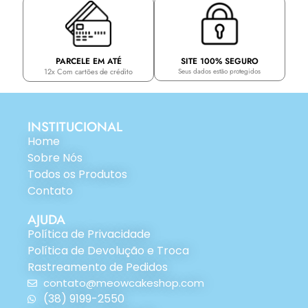
PARCELE EM ATÉ
SITE 100% SEGURO
12x Com cartões de crédito
Seus dados estão protegidos
INSTITUCIONAL
Home
Sobre Nós
Todos os Produtos
Contato
AJUDA
Política de Privacidade
Política de Devolução e Troca
Rastreamento de Pedidos
contato@meowcakeshop.com
(38) 9199-2550