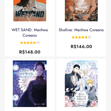
WET SAND: Manhwa
Shutline: Manhwa Coreano
Coreano
(1)
Avaliação
5
(1)
de 5
R$
146.00
Avaliação
5
de 5
R$
148.00