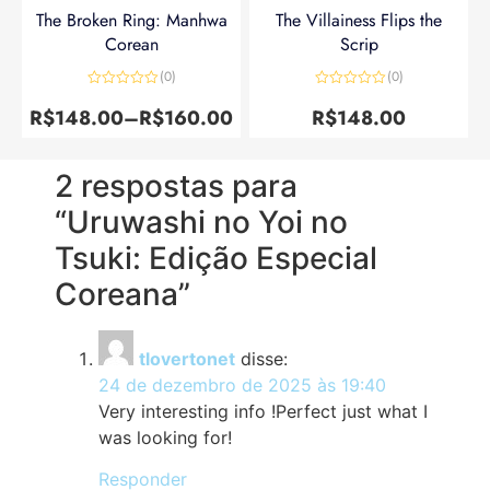
The Broken Ring: Manhwa
The Villainess Flips the
Corean
Scrip
(0)
(0)
Avaliação
Avaliação
0
0
R$
148.00
–
R$
160.00
R$
148.00
de
de
5
5
2 respostas para
“Uruwashi no Yoi no
Tsuki: Edição Especial
Coreana”
tlovertonet
disse:
24 de dezembro de 2025 às 19:40
Very interesting info !Perfect just what I
was looking for!
Responder