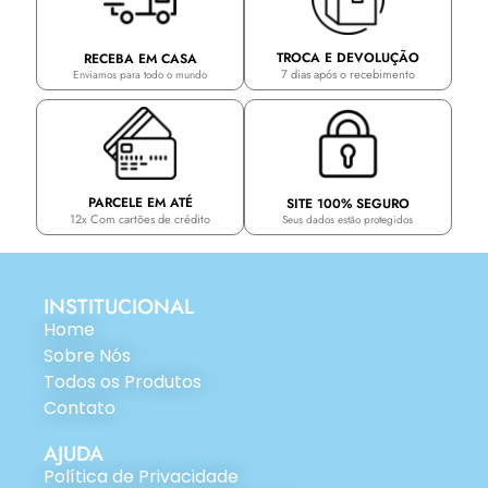
TROCA E DEVOLUÇÃO
RECEBA EM CASA
7 dias após o recebimento
Enviamos para todo o mundo
PARCELE EM ATÉ
SITE 100% SEGURO
12x Com cartões de crédito
Seus dados estão protegidos
INSTITUCIONAL
Home
Sobre Nós
Todos os Produtos
Contato
AJUDA
Política de Privacidade