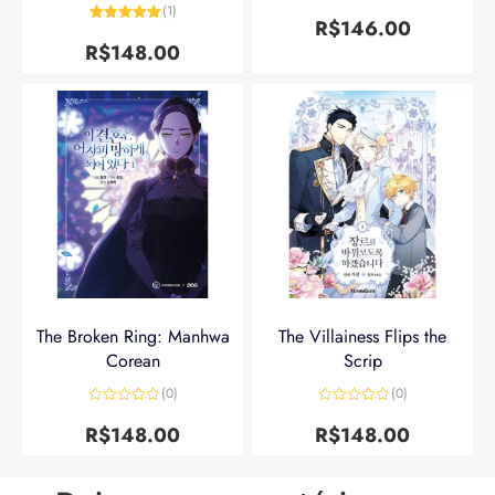
Avaliação
5
(1)
de 5
R$
146.00
Avaliação
5
de 5
R$
148.00
The Broken Ring: Manhwa
The Villainess Flips the
Corean
Scrip
(0)
(0)
Avaliação
Avaliação
0
0
R$
148.00
R$
148.00
de
de
5
5