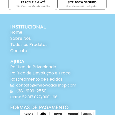
PARCELE EM ATÉ
SITE 100% SEGURO
12x Com cartões de crédito
Seus dados estão protegidos
INSTITUCIONAL
Home
Sobre Nós
Todos os Produtos
Contato
AJUDA
Política de Privacidade
Política de Devolução e Troca
Rastreamento de Pedidos
contato@meowcakeshop.com
(38) 9199-2550
CNPJ: 52.817.827/0001-96
FORMAS DE PAGAMENTO