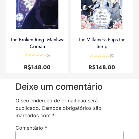
The Broken Ring: Manhwa
The Villainess Flips the
Corean
Scrip
(0)
(0)
Avaliação
Avaliação
0
0
R$
148.00
R$
148.00
de
de
5
5
Deixe um comentário
O seu endereço de e-mail não será
publicado.
Campos obrigatórios são
marcados com
*
Comentário
*