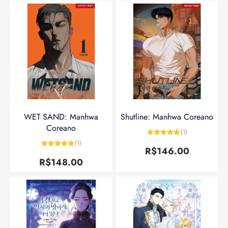
WET SAND: Manhwa
Shutline: Manhwa Coreano
Coreano
(1)
Avaliação
5
(1)
de 5
R$
146.00
Avaliação
5
de 5
R$
148.00