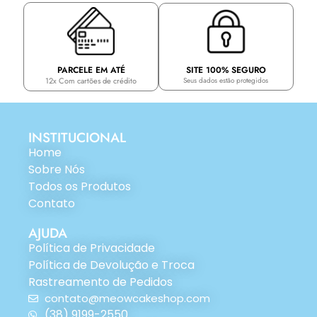
PARCELE EM ATÉ
SITE 100% SEGURO
12x Com cartões de crédito
Seus dados estão protegidos
INSTITUCIONAL
Home
Sobre Nós
Todos os Produtos
Contato
AJUDA
Política de Privacidade
Política de Devolução e Troca
Rastreamento de Pedidos
contato@meowcakeshop.com
(38) 9199-2550