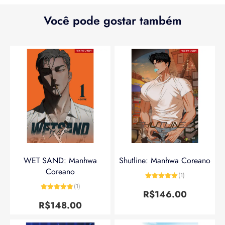
Você pode gostar também
WET SAND: Manhwa
Shutline: Manhwa Coreano
Coreano
(1)
Avaliação
5
(1)
de 5
R$
146.00
Avaliação
5
de 5
R$
148.00