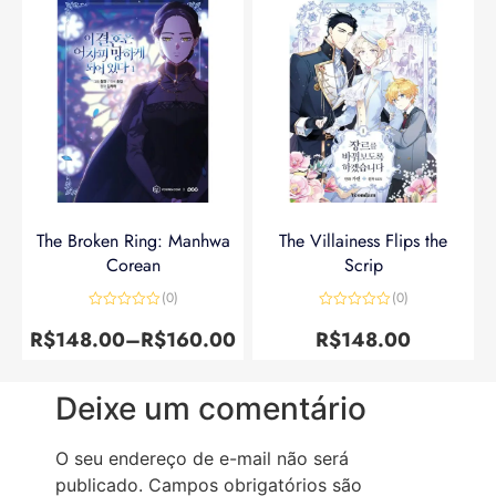
The Broken Ring: Manhwa
The Villainess Flips the
Corean
Scrip
(0)
(0)
Avaliação
Avaliação
0
0
R$
148.00
–
R$
160.00
R$
148.00
de
de
5
5
Deixe um comentário
O seu endereço de e-mail não será
publicado.
Campos obrigatórios são