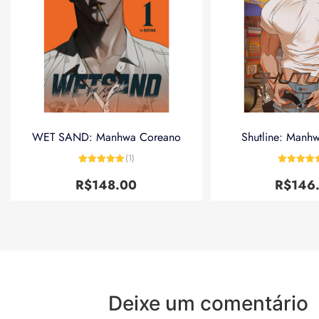
WET SAND: Manhwa Coreano
Shutline: Manh
(1)
Avaliação
5
Avaliação
de 5
de 5
R$
148.00
R$
146
Deixe um comentário