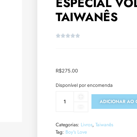
ESPECIAL VOL
TAIWANÊS
R$
275.00
Disponível por encomenda
ADICIONAR AO 
Categorias:
Livros
,
Taiwanês
Tag:
Boy's Love