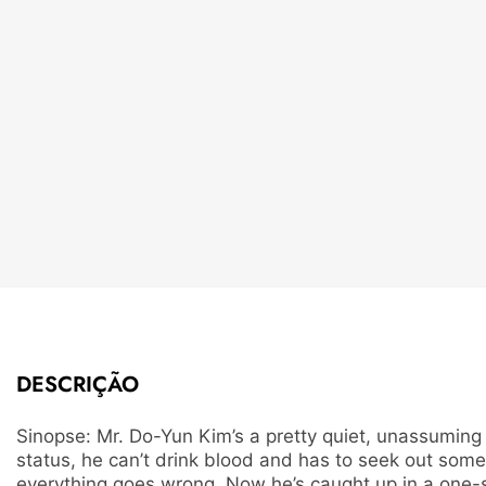
DESCRIÇÃO
Sinopse: Mr. Do-Yun Kim’s a pretty quiet, unassuming g
status, he can’t drink blood and has to seek out som
everything goes wrong. Now he’s caught up in a one-sid