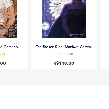
wa Coreano
The Broken Ring: Manhwa Corean
(1)
(0)
5
Avaliação
0
.00
R$
148.00
de
5