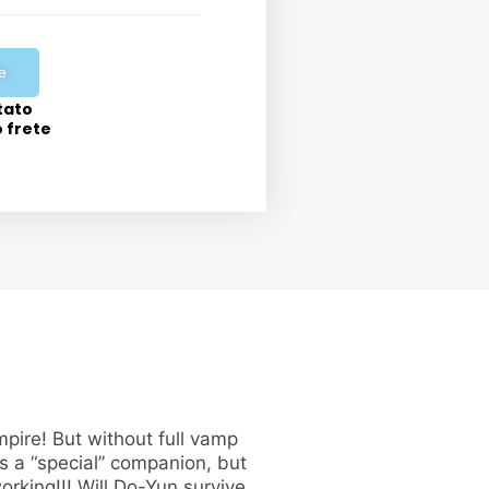
e
tato
o frete
mpire! But without full vamp
s a “special” companion, but
orking!!! Will Do-Yun survive