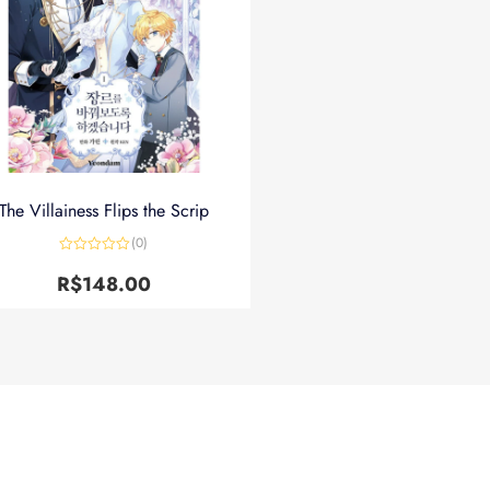
The Villainess Flips the Scrip
(0)
Avaliação
0
R$
148.00
de
5