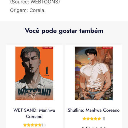
(Source: WEBTOONS)
Origem: Coreia.
Você pode gostar também
WET SAND: Manhwa
Shutline: Manhwa Coreano
Coreano
(1)
Avaliação
5
(1)
de 5