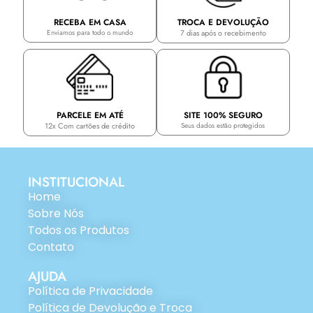
TROCA E DEVOLUÇÃO
RECEBA EM CASA
7 dias após o recebimento
Enviamos para todo o mundo
PARCELE EM ATÉ
SITE 100% SEGURO
12x Com cartões de crédito
Seus dados estão protegidos
INSTITUCIONAL
Home
Sobre Nós
Todos os Produtos
Contato
AJUDA
Política de Privacidade
Política de Devolução e Troca