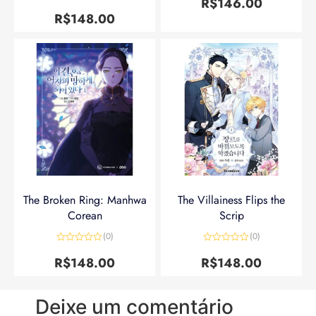
R$
146.00
Avaliação
5
de 5
R$
148.00
The Broken Ring: Manhwa
The Villainess Flips the
Corean
Scrip
(0)
(0)
Avaliação
Avaliação
0
0
R$
148.00
R$
148.00
de
de
5
5
Deixe um comentário