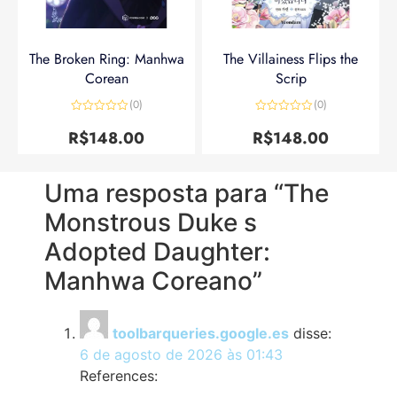
The Broken Ring: Manhwa
The Villainess Flips the
Corean
Scrip
(0)
(0)
Avaliação
Avaliação
0
0
R$
148.00
R$
148.00
de
de
5
5
Uma resposta para “The
Monstrous Duke s
Adopted Daughter:
Manhwa Coreano”
toolbarqueries.google.es
disse:
6 de agosto de 2026 às 01:43
References: