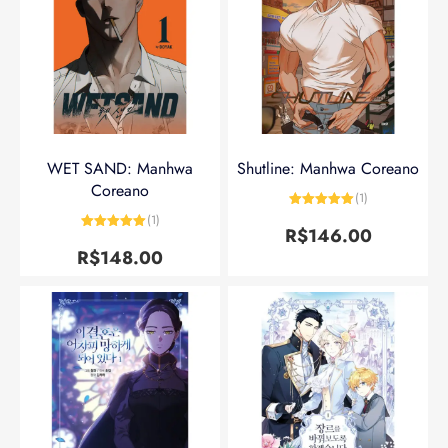
WET SAND: Manhwa
Shutline: Manhwa Coreano
Coreano
(1)
Avaliação
5
(1)
de 5
R$
146.00
Avaliação
5
de 5
R$
148.00