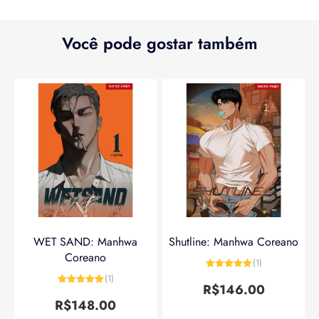
Você pode gostar também
WET SAND: Manhwa
Shutline: Manhwa Coreano
Coreano
(1)
Avaliação
5
(1)
de 5
R$
146.00
Avaliação
5
de 5
R$
148.00