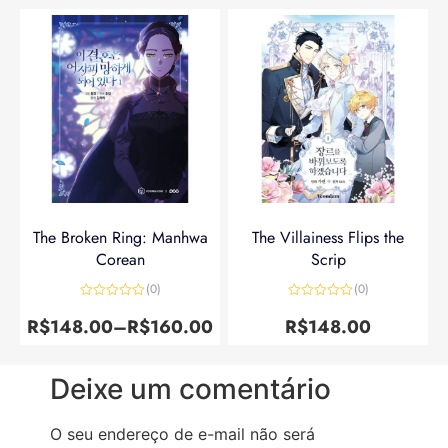
The Broken Ring: Manhwa
The Villainess Flips the
Corean
Scrip
(0)
(0)
Avaliação
Avaliação
0
0
R$
148.00
–
R$
160.00
R$
148.00
de
de
5
5
Deixe um comentário
O seu endereço de e-mail não será