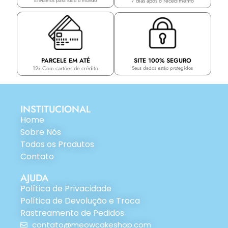
7 dias após o recebimento
Enviamos para todo o mundo
PARCELE EM ATÉ
SITE 100% SEGURO
12x Com cartões de crédito
Seus dados estão protegidos
INSTITUCIONAL
Home
Sobre Nós
Todos os Produtos
Contato
AJUDA
Política de Privacidade
Política de Devolução e Troca
Rastreamento de Pedidos
contato@meowcakeshop.com