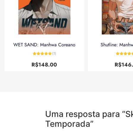
WET SAND: Manhwa Coreano
Shutline: Manh
(1)
Avaliação
5
Avaliação
de 5
de 5
R$
148.00
R$
146
Uma resposta para “
Temporada”