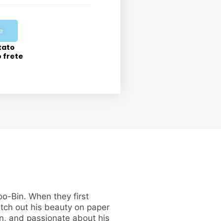
e
tato
o frete
oo-Bin. When they first
etch out his beauty on paper
ken, and passionate about his