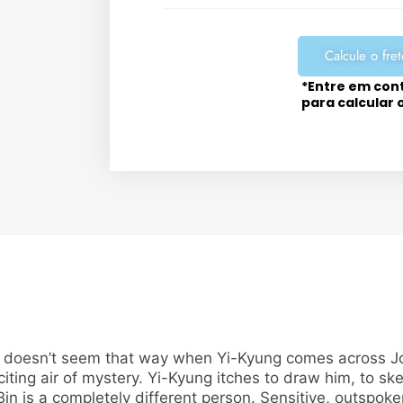
Calcule o fret
*Entre em con
para calcular 
 it doesn’t seem that way when Yi-Kyung comes across J
iting air of mystery. Yi-Kyung itches to draw him, to sk
o-Bin is a completely different person. Sensitive, outspo