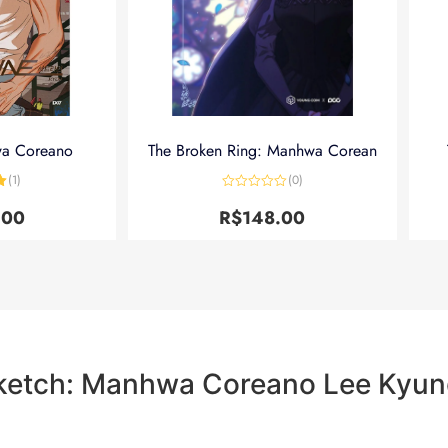
wa Coreano
The Broken Ring: Manhwa Corean
(1)
(0)
5
Avaliação
0
.00
R$
148.00
de
5
Sketch: Manhwa Coreano Lee Kyu