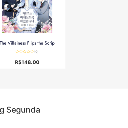
The Villainess Flips the Scrip
(0)
Avaliação
0
R$
148.00
de
5
ng Segunda