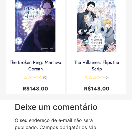
The Broken Ring: Manhwa
The Villainess Flips the
Corean
Scrip
(0)
(0)
Avaliação
Avaliação
0
0
R$
148.00
R$
148.00
de
de
5
5
Deixe um comentário
O seu endereço de e-mail não será
publicado.
Campos obrigatórios são