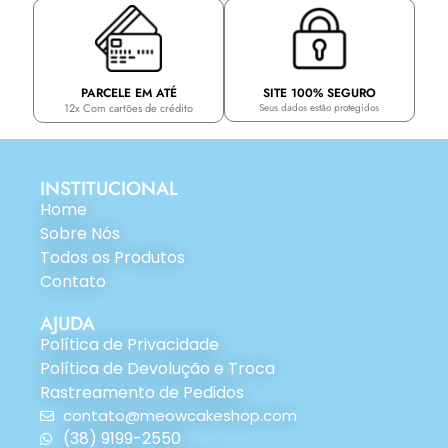
PARCELE EM ATÉ
SITE 100% SEGURO
12x Com cartões de crédito
Seus dados estão protegidos
INSTITUCIONAL
Home
Sobre Nós
Todos os Produtos
Contato
AJUDA
Política de Privacidade
Política de Devolução e Troca
Rastreamento de Pedidos
contato@meowcakeshop.com
(38) 9199-2550