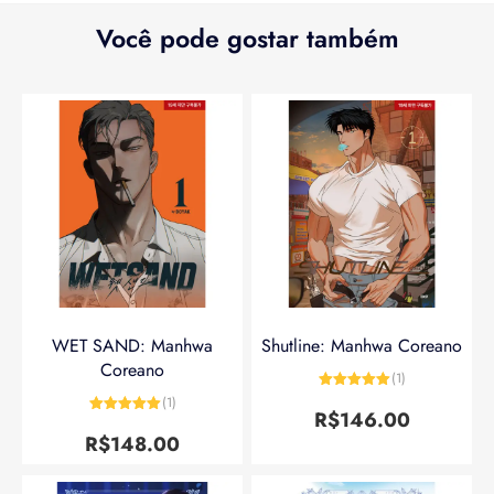
Você pode gostar também
WET SAND: Manhwa
Shutline: Manhwa Coreano
Coreano
(1)
Avaliação
5
(1)
de 5
R$
146.00
Avaliação
5
de 5
R$
148.00