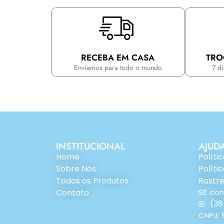
RECEBA EM CASA
TRO
Enviamos para todo o mundo
7 d
INSTITUCIONAL
AJUD
Home
Políti
Sobre Nós
Políti
Todos os Produtos
Rastr
Contato
co
(38
CNPJ: 