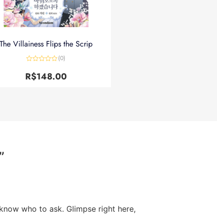
The Villainess Flips the Scrip
(0)
Avaliação
0
R$
148.00
de
5
”
t know who to ask. Glimpse right here,