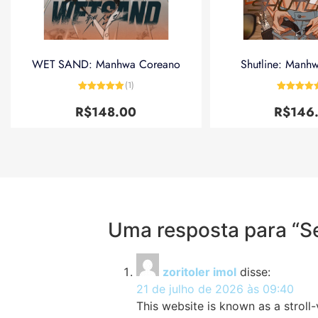
WET SAND: Manhwa Coreano
Shutline: Manh
(1)
Avaliação
5
Avaliação
de 5
de 5
R$
148.00
R$
146
Uma resposta para “S
zoritoler imol
disse:
21 de julho de 2026 às 09:40
This website is known as a stroll-