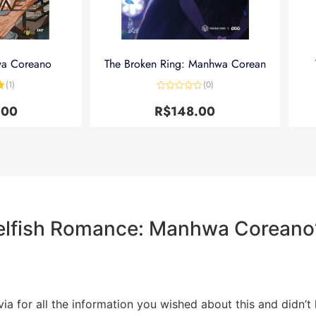
wa Coreano
The Broken Ring: Manhwa Corean
(1)
(0)
5
Avaliação
0
.00
R$
148.00
de
5
elfish Romance: Manhwa Coreano
via for all the information you wished about this and didn’