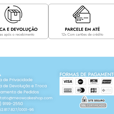
CA E DEVOLUÇÃO
PARCELE EM ATÉ
ias após o recebimento
12x Com cartões de crédito
A
FORMAS DE PAGAMEN
ca de Privacidade
ca de Devolução e Troca
eamento de Pedidos
ntato@meowcakeshop.com
) 9199-2550
52.817.827/0001-96