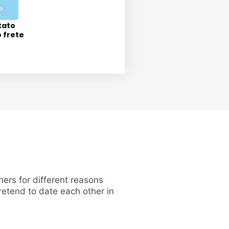
e
tato
o frete
ers for different reasons
pretend to date each other in