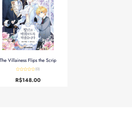
The Villainess Flips the Scrip
(0)
Avaliação
0
R$
148.00
de
5