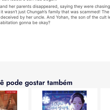
nd her parents disappeared, saying they were chasing 
it wasn’t just Chungah’s family that was scammed! The b
 deceived by her uncle. And Yohan, the son of the cult 
ohabitation gonna be okay?
ê pode gostar também