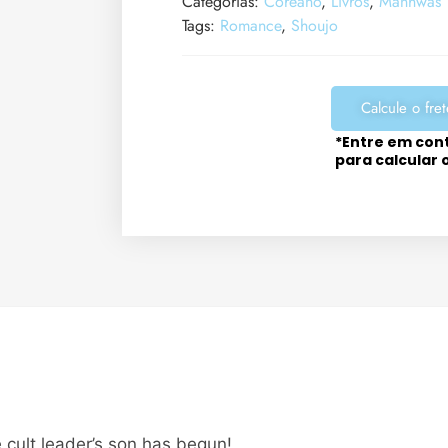
Categorias:
Coreano
,
Livros
,
Manhwas
Tags:
Romance
,
Shoujo
Calcule o fret
*Entre em con
para calcular 
 cult leader’s son has begun!