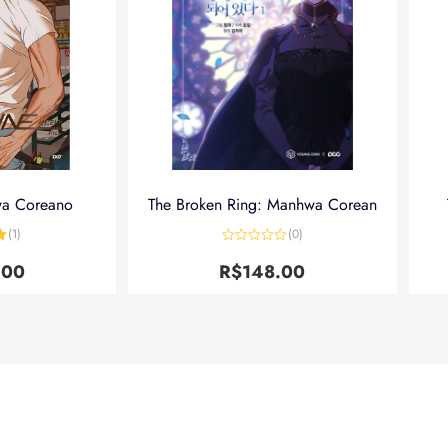
wa Coreano
The Broken Ring: Manhwa Corean
(1)
(0)
5
Avaliação
0
.00
R$
148.00
de
5