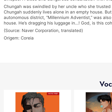
Chungah was swindled by her uncle who she trusted a
Chungah suddenly lives alone in an empty house. But 
autonomous district, “Millennium Adventist,” was also
house. He’s dragging his luggage in…! God, is this c
(Source: Naver Corporation, translated)
Origem: Coreia
Voc