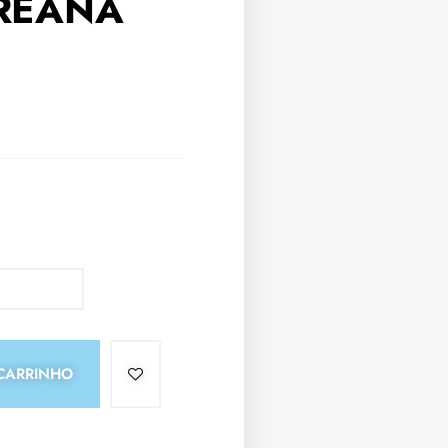
OREANA
CARRINHO