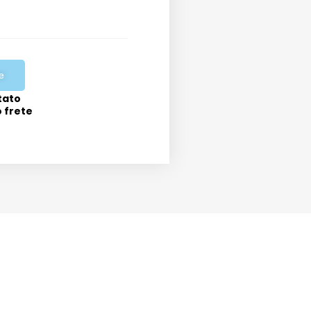
e
tato
o frete