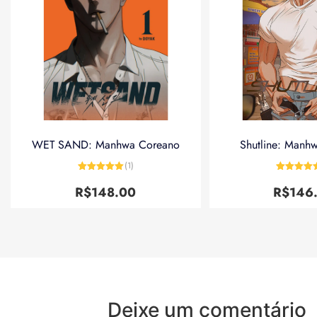
WET SAND: Manhwa Coreano
Shutline: Manh
(1)
Avaliação
5
Avaliação
de 5
de 5
R$
148.00
R$
146
Deixe um comentário