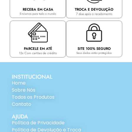
TROCA E DEVOLUÇÃO
RECEBA EM CASA
7 dias após o recebimento
Enviamos para todo o mundo
PARCELE EM ATÉ
SITE 100% SEGURO
12x Com cartões de crédito
Seus dados estão protegidos
INSTITUCIONAL
Home
Sobre Nós
Todos os Produtos
Contato
AJUDA
Política de Privacidade
Política de Devolução e Troca