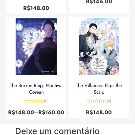
R$
146.00
Avaliação
5
de 5
R$
148.00
The Broken Ring: Manhwa
The Villainess Flips the
Corean
Scrip
(0)
(0)
Avaliação
Avaliação
0
0
R$
148.00
–
R$
160.00
R$
148.00
de
de
5
5
Deixe um comentário