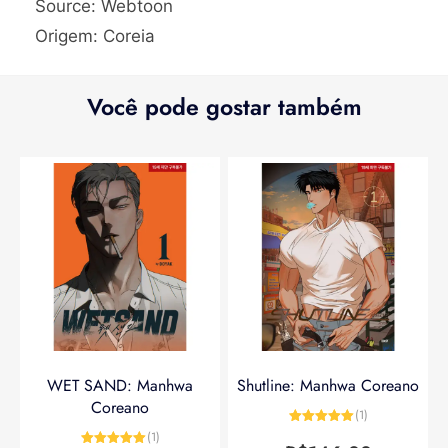
Source: Webtoon
Origem: Coreia
Você pode gostar também
WET SAND: Manhwa
Shutline: Manhwa Coreano
Coreano
(1)
Avaliação
5
(1)
de 5