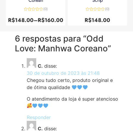
Corean
Scrip
(0)
(0)
Avaliação
Avaliação
0
0
R$
148.00
–
R$
160.00
R$
148.00
de
de
5
5
6 respostas para “Odd
Love: Manhwa Coreano”
C.
disse:
30 de outubro de 2023 às 21:48
Chegou tudo certo, produto original e
de ótima qualidade
O atendimento da loja é super atencioso
Responder
C.
disse: