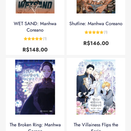
WET SAND: Manhwa
Shutline: Manhwa Coreano
Coreano
(1)
Avaliação
5
(1)
de 5
R$
146.00
Avaliação
5
de 5
R$
148.00
The Broken Ring: Manhwa
The Villainess Flips the