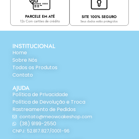
PARCELE EM ATÉ
SITE 100% SEGURO
12x Com cartões de crédito
Seus dados estão protegidos
INSTITUCIONAL
Home
Sobre Nós
Todos os Produtos
Contato
AJUDA
Política de Privacidade
Política de Devolução e Troca
Rastreamento de Pedidos
contato@meowcakeshop.com
(38) 9199-2550
CNPJ: 52.817.827/0001-96