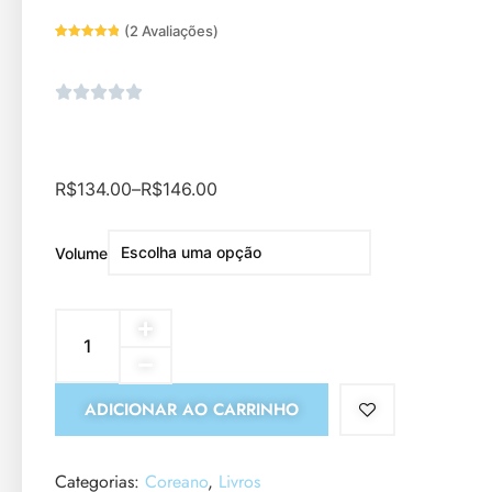
(
2
Avaliações)
Avaliado
2
como
5
de
5, com
baseado
em
avaliações
de
clientes
R$
134.00
–
R$
146.00
Volume
ADICIONAR AO CARRINHO
Categorias:
Coreano
,
Livros