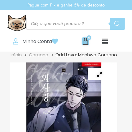
Pague com Pix e ganhe 5% de desconto
Minha Conta
Início
Coreano
Odd Love: Manhwa Coreano