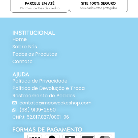
PARCELE EM ATÉ
SITE 100% SEGURO
12x Com cartões de crédito
Seus dados estão protegidos
INSTITUCIONAL
Home
Sobre Nós
Todos os Produtos
Contato
AJUDA
Política de Privacidade
Política de Devolução e Troca
Rastreamento de Pedidos
contato@meowcakeshop.com
(38) 9199-2550
CNPJ: 52.817.827/0001-96
FORMAS DE PAGAMENTO