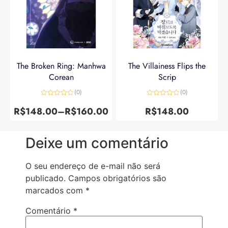
The Broken Ring: Manhwa
The Villainess Flips the
Corean
Scrip
(0)
(0)
Avaliação
Avaliação
0
0
R$
148.00
–
R$
160.00
R$
148.00
de
de
5
5
Deixe um comentário
O seu endereço de e-mail não será
publicado.
Campos obrigatórios são
marcados com
*
Comentário
*