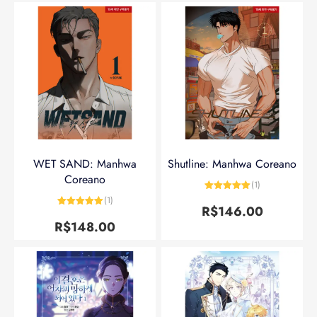
WET SAND: Manhwa
Shutline: Manhwa Coreano
Coreano
(1)
Avaliação
5
(1)
de 5
R$
146.00
Avaliação
5
de 5
R$
148.00