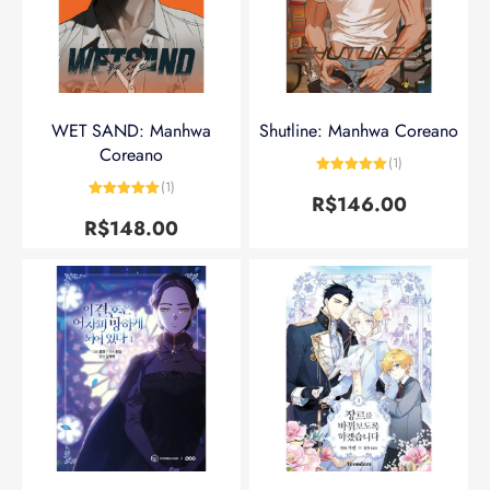
WET SAND: Manhwa
Shutline: Manhwa Coreano
Coreano
(1)
Avaliação
5
(1)
de 5
R$
146.00
Avaliação
5
de 5
R$
148.00