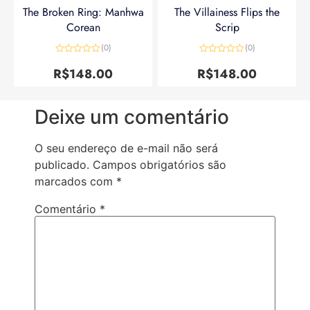
The Broken Ring: Manhwa
The Villainess Flips the
Corean
Scrip
(0)
(0)
Avaliação
Avaliação
0
0
R$
148.00
R$
148.00
de
de
5
5
Deixe um comentário
O seu endereço de e-mail não será
publicado.
Campos obrigatórios são
marcados com
*
Comentário
*