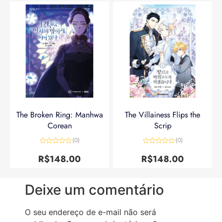
The Broken Ring: Manhwa
The Villainess Flips the
Corean
Scrip
(0)
(0)
Avaliação
Avaliação
0
0
R$
148.00
R$
148.00
de
de
5
5
Deixe um comentário
O seu endereço de e-mail não será