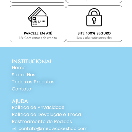
PARCELE EM ATÉ
SITE 100% SEGURO
12x Com cartões de crédito
Seus dados estão protegidos
INSTITUCIONAL
Home
Sobre Nós
Todos os Produtos
Contato
AJUDA
Política de Privacidade
Política de Devolução e Troca
Rastreamento de Pedidos
contato@meowcakeshop.com