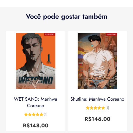
Você pode gostar também
WET SAND: Manhwa
Shutline: Manhwa Coreano
Coreano
(1)
Avaliação
5
(1)
de 5
R$
146.00
Avaliação
5
de 5
R$
148.00