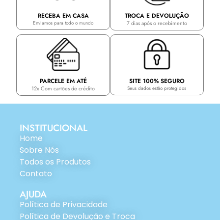
TROCA E DEVOLUÇÃO
RECEBA EM CASA
7 dias após o recebimento
Enviamos para todo o mundo
PARCELE EM ATÉ
SITE 100% SEGURO
12x Com cartões de crédito
Seus dados estão protegidos
INSTITUCIONAL
Home
Sobre Nós
Todos os Produtos
Contato
AJUDA
Política de Privacidade
Política de Devolução e Troca