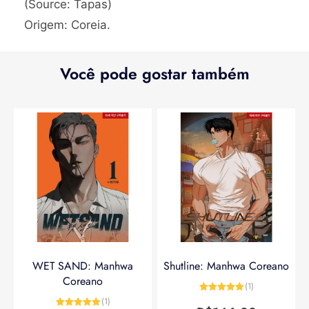
(Source: Tapas)
Origem: Coreia.
Você pode gostar também
WET SAND: Manhwa
Shutline: Manhwa Coreano
Coreano
(1)
Avaliação
5
(1)
de 5