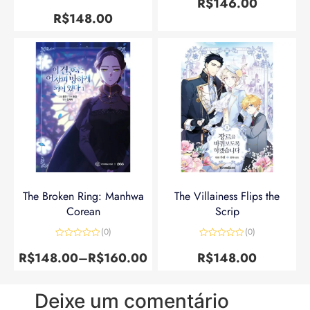
R$
146.00
Avaliação
5
de 5
R$
148.00
The Broken Ring: Manhwa
The Villainess Flips the
Corean
Scrip
(0)
(0)
Avaliação
Avaliação
0
0
R$
148.00
–
R$
160.00
R$
148.00
de
de
5
5
Deixe um comentário