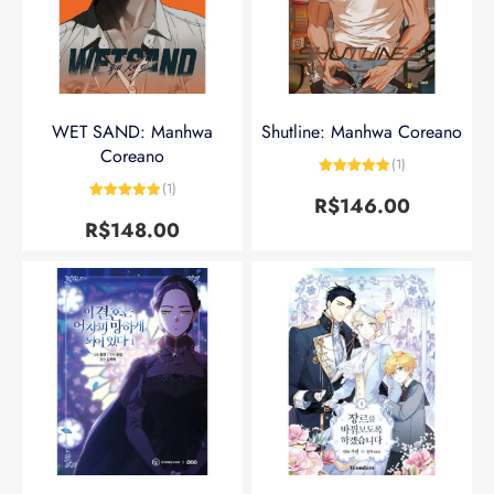
WET SAND: Manhwa
Shutline: Manhwa Coreano
Coreano
(1)
Avaliação
5
(1)
de 5
R$
146.00
Avaliação
5
de 5
R$
148.00