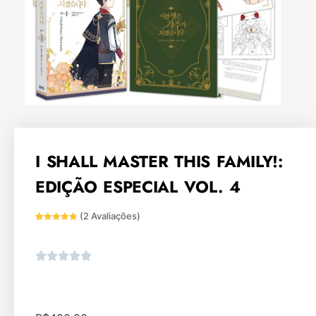
I SHALL MASTER THIS FAMILY!:
EDIÇÃO ESPECIAL VOL. 4
(
2
Avaliações)
Avaliado
2
como
5
de
5, com
baseado
em
avaliações
de
clientes