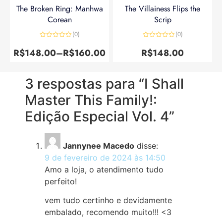
The Broken Ring: Manhwa
The Villainess Flips the
Corean
Scrip
(0)
(0)
Avaliação
Avaliação
0
0
R$
148.00
–
R$
160.00
R$
148.00
de
de
5
5
3 respostas para “I Shall
Master This Family!:
Edição Especial Vol. 4”
Jannynee Macedo
disse:
9 de fevereiro de 2024 às 14:50
Amo a loja, o atendimento tudo
perfeito!
vem tudo certinho e devidamente
embalado, recomendo muito!!! <3