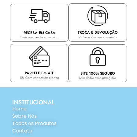
TROCA E DEVOLUÇÃO
RECEBA EM CASA
7 dias após o recebimento
Enviamos para todo o mundo
PARCELE EM ATÉ
SITE 100% SEGURO
12x Com cartões de crédito
Seus dados estão protegidos
INSTITUCIONAL
Home
Sobre Nós
Todos os Produtos
Contato