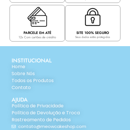
PARCELE EM ATÉ
SITE 100% SEGURO
12x Com cartões de crédito
Seus dados estão protegidos
INSTITUCIONAL
Home
Sobre Nós
Todos os Produtos
Contato
AJUDA
Política de Privacidade
Política de Devolução e Troca
Rastreamento de Pedidos
contato@meowcakeshop.com