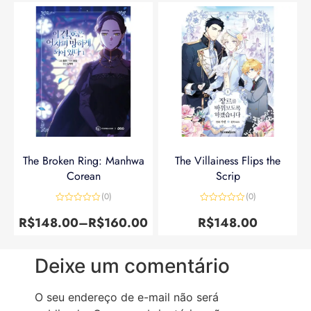
The Broken Ring: Manhwa
The Villainess Flips the
Corean
Scrip
(0)
(0)
Avaliação
Avaliação
0
0
R$
148.00
–
R$
160.00
R$
148.00
de
de
5
5
Deixe um comentário
O seu endereço de e-mail não será