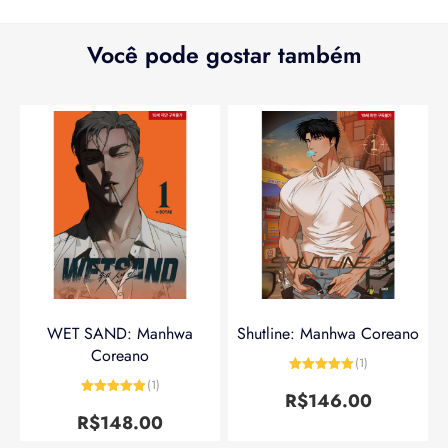
Você pode gostar também
WET SAND: Manhwa
Shutline: Manhwa Coreano
Coreano
(1)
Avaliação
5
(1)
de 5
R$
146.00
Avaliação
5
de 5
R$
148.00