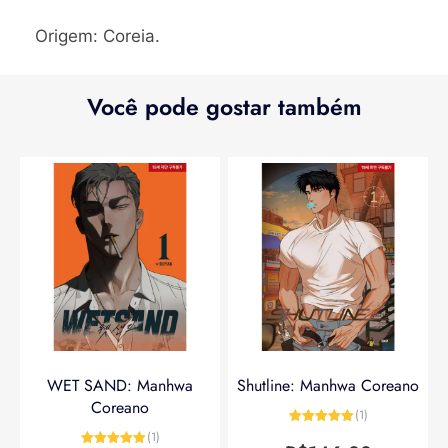
Origem: Coreia.
Você pode gostar também
WET SAND: Manhwa
Shutline: Manhwa Coreano
Coreano
(1)
Avaliação
5
(1)
de 5