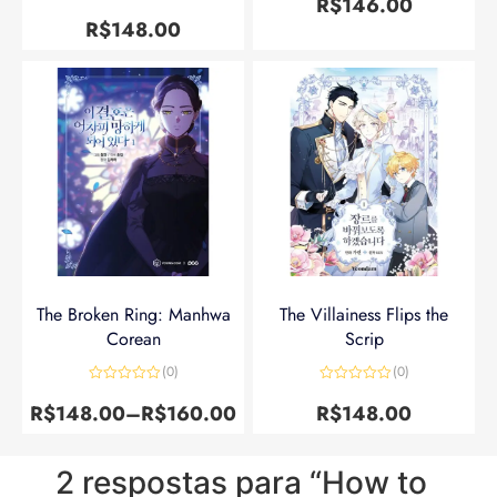
R$
146.00
Avaliação
5
de 5
R$
148.00
The Broken Ring: Manhwa
The Villainess Flips the
Corean
Scrip
(0)
(0)
Avaliação
Avaliação
0
0
R$
148.00
–
R$
160.00
R$
148.00
de
de
5
5
2 respostas para “How to