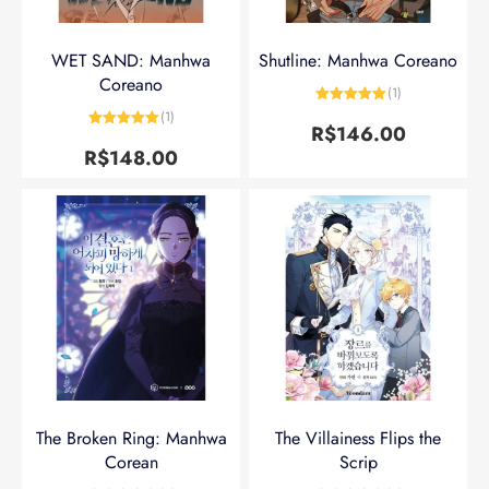
WET SAND: Manhwa
Shutline: Manhwa Coreano
Coreano
(1)
Avaliação
5
(1)
de 5
R$
146.00
Avaliação
5
de 5
R$
148.00
The Broken Ring: Manhwa
The Villainess Flips the
Corean
Scrip