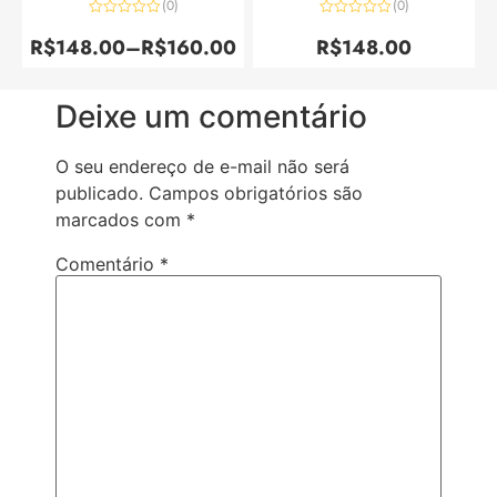
(0)
(0)
Avaliação
Avaliação
0
0
R$
148.00
–
R$
160.00
R$
148.00
de
de
5
5
Deixe um comentário
O seu endereço de e-mail não será
publicado.
Campos obrigatórios são
marcados com
*
Comentário
*