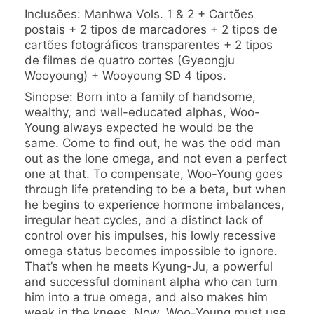
Inclusões: Manhwa Vols. 1 & 2 + C
artões
postais + 2 tipos de marcadores + 2 tipos de
cartões fotográficos transparentes + 2 tipos
de filmes de quatro cortes (Gyeongju
Wooyoung) + Wooyoung SD 4 tipos.
Sinopse: Born into a family of handsome,
wealthy, and well-educated alphas, Woo-
Young always expected he would be the
same. Come to find out, he was the odd man
out as the lone omega, and not even a perfect
one at that. To compensate, Woo-Young goes
through life pretending to be a beta, but when
he begins to experience hormone imbalances,
irregular heat cycles, and a distinct lack of
control over his impulses, his lowly recessive
omega status becomes impossible to ignore.
That’s when he meets Kyung-Ju, a powerful
and successful dominant alpha who can turn
him into a true omega, and also makes him
weak in the knees. Now, Woo-Young must use