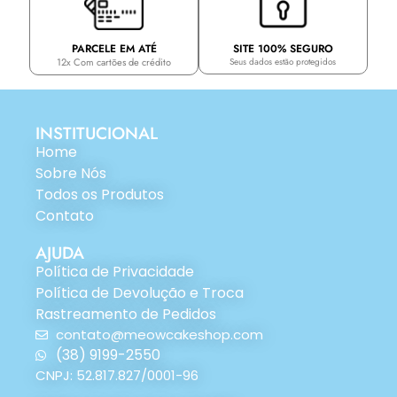
PARCELE EM ATÉ
SITE 100% SEGURO
12x Com cartões de crédito
Seus dados estão protegidos
INSTITUCIONAL
Home
Sobre Nós
Todos os Produtos
Contato
AJUDA
Política de Privacidade
Política de Devolução e Troca
Rastreamento de Pedidos
contato@meowcakeshop.com
(38) 9199-2550
CNPJ: 52.817.827/0001-96