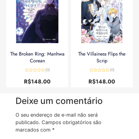
The Broken Ring: Manhwa
The Villainess Flips the
Corean
Scrip
(0)
(0)
Avaliação
Avaliação
0
0
R$
148.00
R$
148.00
de
de
5
5
Deixe um comentário
O seu endereço de e-mail não será
publicado.
Campos obrigatórios são
marcados com
*