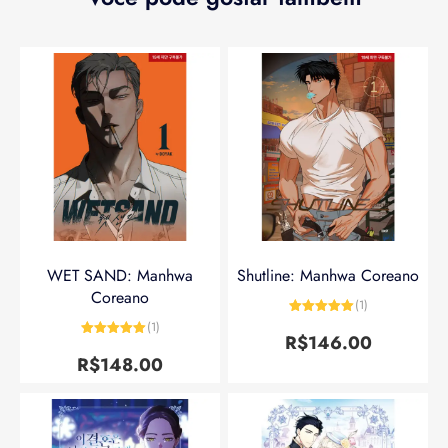
WET SAND: Manhwa
Shutline: Manhwa Coreano
Coreano
(1)
Avaliação
5
(1)
de 5
R$
146.00
Avaliação
5
de 5
R$
148.00