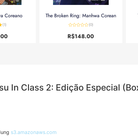
wa Coreano
The Broken Ring: Manhwa Corean
(1)
(0)
5
Avaliação
0
.00
R$
148.00
de
5
u In Class 2: Edição Especial (Bo
hlung
s3.amazonaws.com