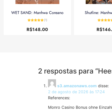
WET SAND: Manhwa Coreano
Shutline: Manh
(1)
Avaliação
5
Avaliação
de 5
de 5
R$
148.00
R$
146
2 respostas para “Hees
s3.amazonaws.com
disse:
2 de agosto de 2026 às 17:24
References:
Monro Casino Bonus ohne Einza