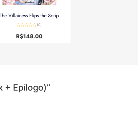
The Villainess Flips the Scrip
(0)
Avaliação
0
R$
148.00
de
5
x + Epílogo)”