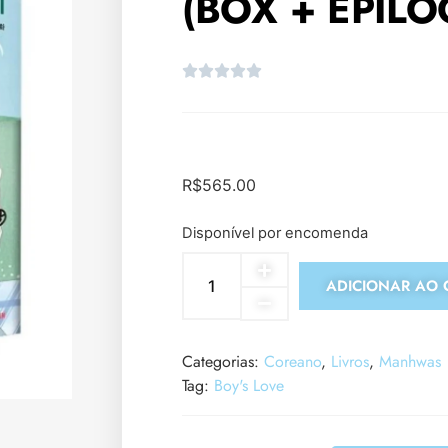
(BOX + EPÍLO
R$
565.00
Disponível por encomenda
ADICIONAR AO 
Categorias:
Coreano
,
Livros
,
Manhwas
Tag:
Boy's Love