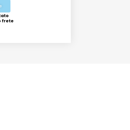
e
tato
o frete