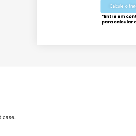
Calcule o fret
*Entre em con
para calcular 
t case.