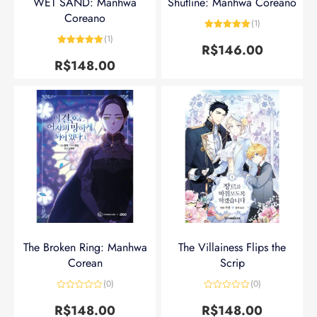
WET SAND: Manhwa
Shutline: Manhwa Coreano
Coreano
(1)
Avaliação
5
(1)
de 5
R$
146.00
Avaliação
5
de 5
R$
148.00
The Broken Ring: Manhwa
The Villainess Flips the
Corean
Scrip
(0)
(0)
Avaliação
Avaliação
0
0
R$
148.00
R$
148.00
de
de