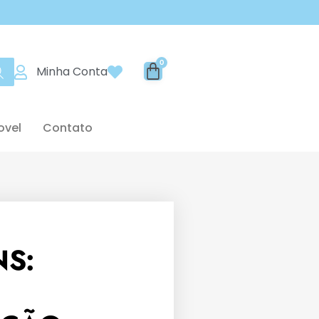
Minha Conta
ovel
Contato
NS:
E