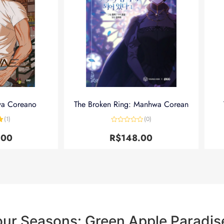
wa Coreano
The Broken Ring: Manhwa Corean
(1)
(0)
5
Avaliação
0
.00
R$
148.00
de
5
ur Seasons: Green Apple Paradis