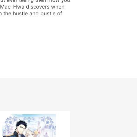
out ever telling them how you
 as Mae-Hwa discovers when
h the hustle and bustle of