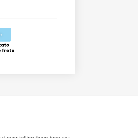
e
tato
o frete