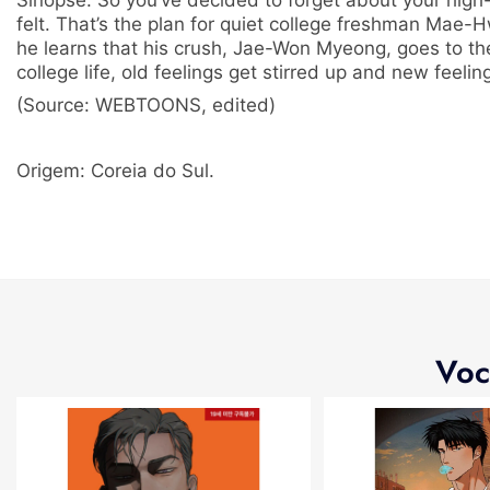
Sinopse: So you’ve decided to forget about your high-
felt. That’s the plan for quiet college freshman Mae
he learns that his crush, Jae-Won Myeong, goes to the
college life, old feelings get stirred up and new feeli
(Source: WEBTOONS, edited)
Origem: Coreia do Sul.
Voc