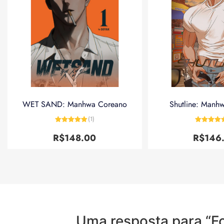
WET SAND: Manhwa Coreano
Shutline: Manh
(1)
Avaliação
5
Avaliação
de 5
de 5
R$
148.00
R$
146
Uma resposta para “Fo