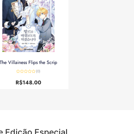
The Villainess Flips the Scrip
(0)
Avaliação
0
R$
148.00
de
5
e Edição Especial