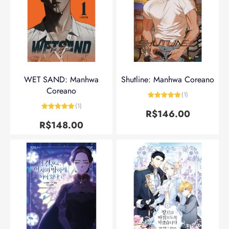
WET SAND: Manhwa
Shutline: Manhwa Coreano
Coreano
(1)
Avaliação
5
(1)
de 5
R$
146.00
Avaliação
5
de 5
R$
148.00