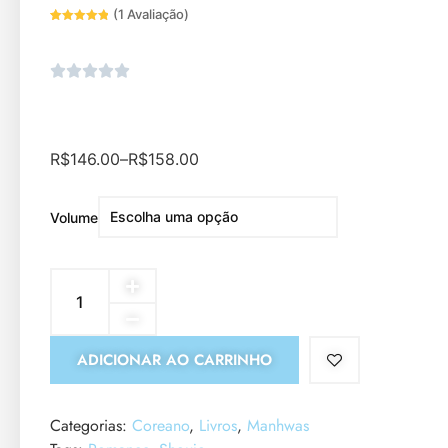
(
1
Avaliação)
Avaliado
1
como
5.00
de 5, com
baseado
em
avaliação
de cliente
R$
146.00
–
R$
158.00
Volume
ADICIONAR AO CARRINHO
Categorias:
Coreano
,
Livros
,
Manhwas