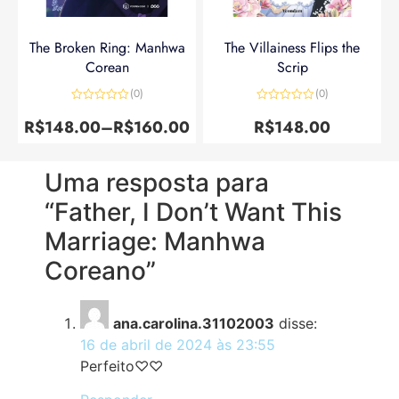
The Broken Ring: Manhwa
The Villainess Flips the
Corean
Scrip
(0)
(0)
Avaliação
Avaliação
0
0
R$
148.00
–
R$
160.00
R$
148.00
de
de
5
5
Uma resposta para
“Father, I Don’t Want This
Marriage: Manhwa
Coreano”
ana.carolina.31102003
disse:
16 de abril de 2024 às 23:55
Perfeito♡♡