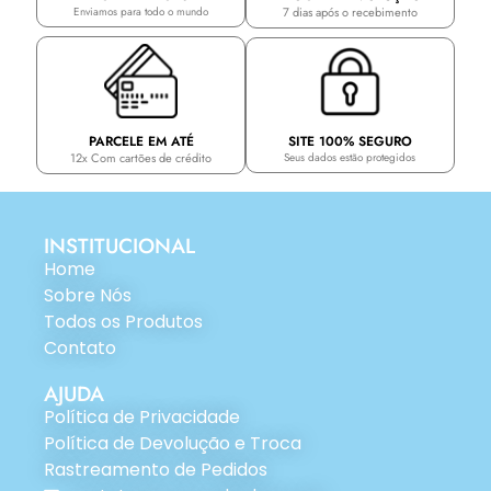
7 dias após o recebimento
Enviamos para todo o mundo
PARCELE EM ATÉ
SITE 100% SEGURO
12x Com cartões de crédito
Seus dados estão protegidos
INSTITUCIONAL
Home
Sobre Nós
Todos os Produtos
Contato
AJUDA
Política de Privacidade
Política de Devolução e Troca
Rastreamento de Pedidos