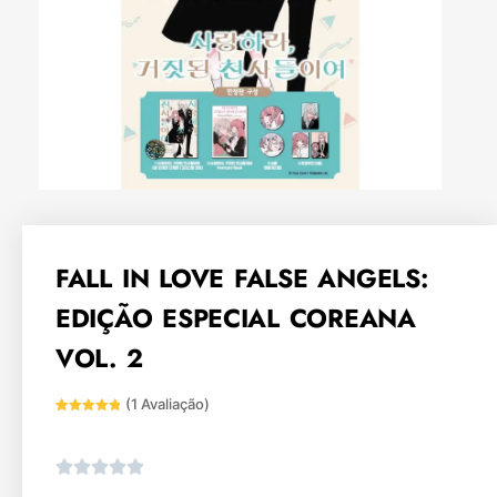
FALL IN LOVE FALSE ANGELS:
EDIÇÃO ESPECIAL COREANA
VOL. 2
(
1
Avaliação)
Avaliado
1
como
5
de
5, com
baseado
em
avaliação
de cliente