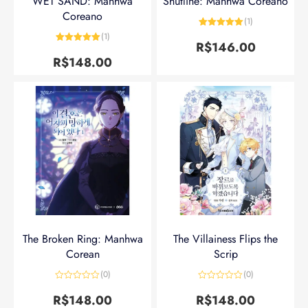
WET SAND: Manhwa
Shutline: Manhwa Coreano
Coreano
(1)
Avaliação
5
(1)
de 5
R$
146.00
Avaliação
5
de 5
R$
148.00
The Broken Ring: Manhwa
The Villainess Flips the
Corean
Scrip
(0)
(0)
Avaliação
Avaliação
0
0
R$
148.00
R$
148.00
de
de