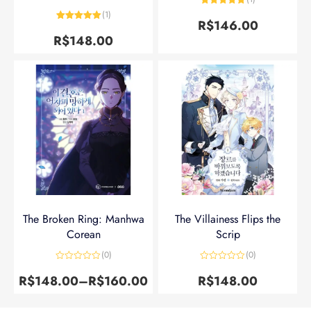
Avaliação
5
(1)
de 5
R$
146.00
Avaliação
5
de 5
R$
148.00
The Broken Ring: Manhwa
The Villainess Flips the
Corean
Scrip
(0)
(0)
Avaliação
Avaliação
0
0
R$
148.00
–
R$
160.00
R$
148.00
de
de
5
5