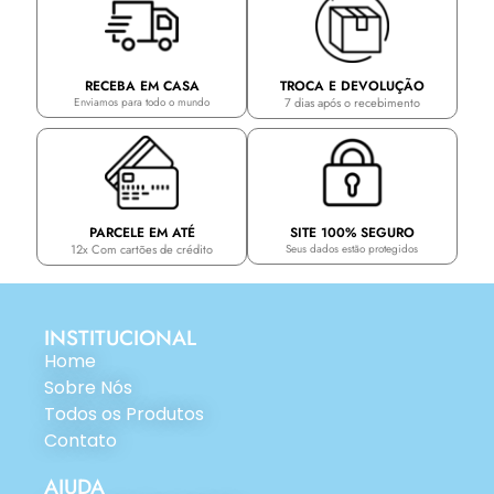
TROCA E DEVOLUÇÃO
RECEBA EM CASA
7 dias após o recebimento
Enviamos para todo o mundo
PARCELE EM ATÉ
SITE 100% SEGURO
12x Com cartões de crédito
Seus dados estão protegidos
INSTITUCIONAL
Home
Sobre Nós
Todos os Produtos
Contato
AJUDA