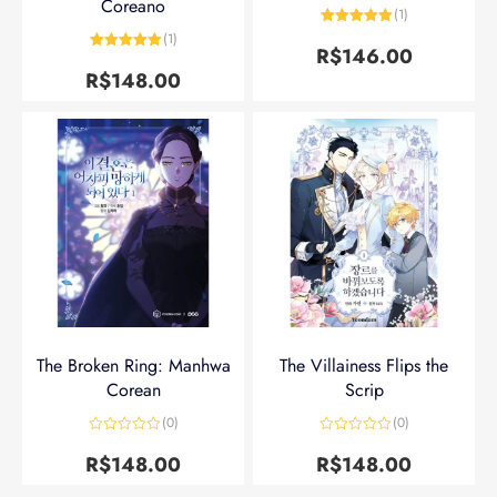
Coreano
(1)
Avaliação
5
(1)
de 5
R$
146.00
Avaliação
5
de 5
R$
148.00
The Broken Ring: Manhwa
The Villainess Flips the
Corean
Scrip
(0)
(0)
Avaliação
Avaliação
0
0
R$
148.00
R$
148.00
de
de
5
5