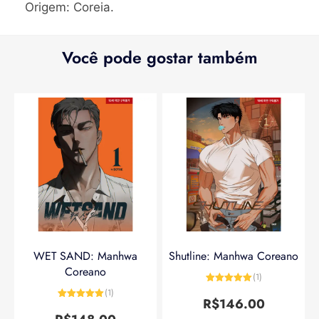
Origem: Coreia.
Você pode gostar também
WET SAND: Manhwa
Shutline: Manhwa Coreano
Coreano
(1)
Avaliação
5
(1)
de 5
R$
146.00
Avaliação
5
de 5