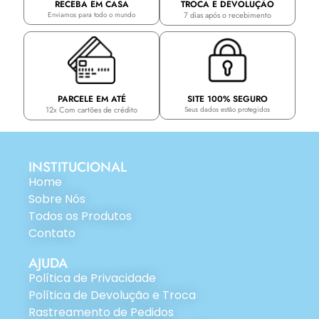
TROCA E DEVOLUÇÃO
RECEBA EM CASA
7 dias após o recebimento
Enviamos para todo o mundo
PARCELE EM ATÉ
SITE 100% SEGURO
12x Com cartões de crédito
Seus dados estão protegidos
INSTITUCIONAL
Home
Sobre Nós
Todos os Produtos
Contato
AJUDA
Política de Privacidade
Política de Devolução e Troca
Rastreamento de Pedidos