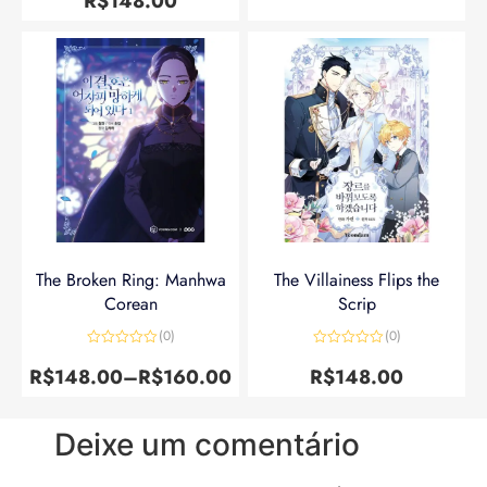
R$
148.00
The Broken Ring: Manhwa
The Villainess Flips the
Corean
Scrip
(0)
(0)
Avaliação
Avaliação
0
0
R$
148.00
–
R$
160.00
R$
148.00
de
de
5
5
Deixe um comentário