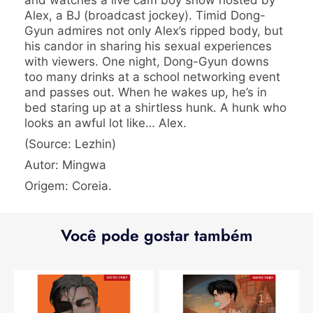
Alex, a BJ (broadcast jockey). Timid Dong-
Gyun admires not only Alex’s ripped body, but
his candor in sharing his sexual experiences
with viewers. One night, Dong-Gyun downs
too many drinks at a school networking event
and passes out. When he wakes up, he’s in
bed staring up at a shirtless hunk. A hunk who
looks an awful lot like… Alex.
(Source: Lezhin)
Autor: Mingwa
Origem: Coreia.
Você pode gostar também