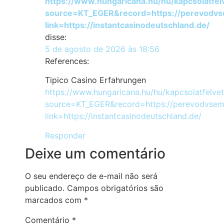
https://www.hungaricana.hu/hu/kapcsolatfelv
source=KT_EGER&record=https://perevodvs
link=https://instantcasinodeutschland.de/
disse:
5 de agosto de 2026 às 18:56
References:
Tipico Casino Erfahrungen
https://www.hungaricana.hu/hu/kapcsolatfelvet
source=KT_EGER&record=https://perevodvsem.
link=https://instantcasinodeutschland.de/
Responder
Deixe um comentário
O seu endereço de e-mail não será
publicado.
Campos obrigatórios são
marcados com
*
Comentário
*