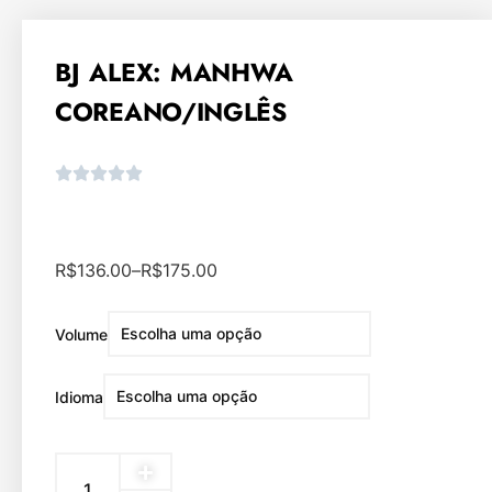
BJ ALEX: MANHWA
COREANO/INGLÊS
R$
136.00
–
R$
175.00
Volume
Idioma