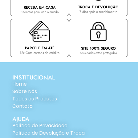
TROCA E DEVOLUÇÃO
RECEBA EM CASA
7 dias após o recebimento
Enviamos para todo o mundo
PARCELE EM ATÉ
SITE 100% SEGURO
12x Com cartões de crédito
Seus dados estão protegidos
INSTITUCIONAL
Home
Sobre Nós
Todos os Produtos
Contato
AJUDA
Política de Privacidade
Política de Devolução e Troca