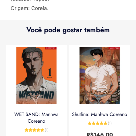
Origem: Coreia.
Você pode gostar também
WET SAND: Manhwa
Shutline: Manhwa Coreano
Coreano
(1)
Avaliação
5
(1)
de 5
R$
146.00
Avaliação
5