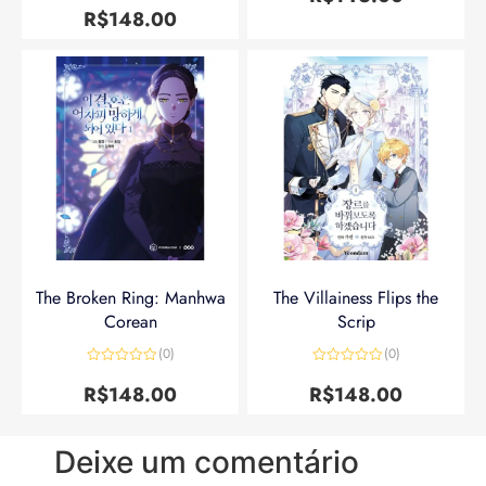
de 5
R$
148.00
The Broken Ring: Manhwa
The Villainess Flips the
Corean
Scrip
(0)
(0)
Avaliação
Avaliação
0
0
R$
148.00
R$
148.00
de
de
5
5
Deixe um comentário