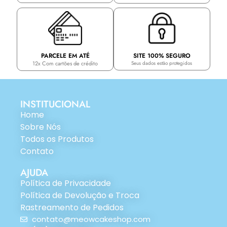
PARCELE EM ATÉ
SITE 100% SEGURO
12x Com cartões de crédito
Seus dados estão protegidos
INSTITUCIONAL
Home
Sobre Nós
Todos os Produtos
Contato
AJUDA
Política de Privacidade
Política de Devolução e Troca
Rastreamento de Pedidos
contato@meowcakeshop.com