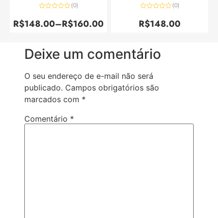
(0)
(0)
Avaliação
Avaliação
0
0
R$
148.00
–
R$
160.00
R$
148.00
de
de
5
5
Deixe um comentário
O seu endereço de e-mail não será
publicado.
Campos obrigatórios são
marcados com
*
Comentário
*