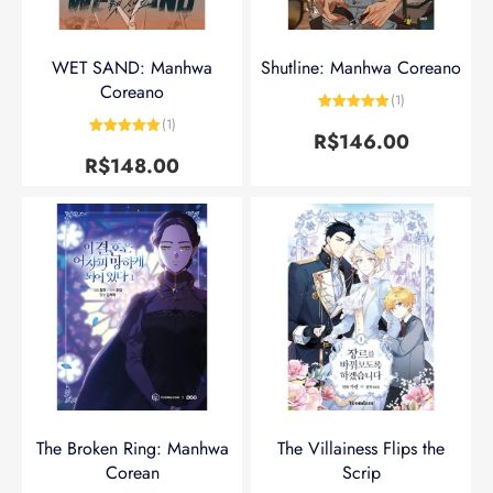
WET SAND: Manhwa
Shutline: Manhwa Coreano
Coreano
(1)
Avaliação
5
(1)
de 5
R$
146.00
Avaliação
5
de 5
R$
148.00
The Broken Ring: Manhwa
The Villainess Flips the
Corean
Scrip