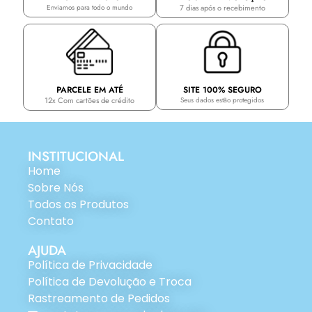
7 dias após o recebimento
Enviamos para todo o mundo
PARCELE EM ATÉ
SITE 100% SEGURO
12x Com cartões de crédito
Seus dados estão protegidos
INSTITUCIONAL
Home
Sobre Nós
Todos os Produtos
Contato
AJUDA
Política de Privacidade
Política de Devolução e Troca
Rastreamento de Pedidos