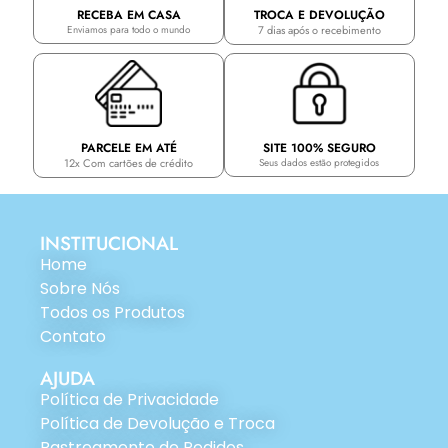
TROCA E DEVOLUÇÃO
RECEBA EM CASA
7 dias após o recebimento
Enviamos para todo o mundo
PARCELE EM ATÉ
SITE 100% SEGURO
12x Com cartões de crédito
Seus dados estão protegidos
INSTITUCIONAL
Home
Sobre Nós
Todos os Produtos
Contato
AJUDA
Política de Privacidade
Política de Devolução e Troca
Rastreamento de Pedidos